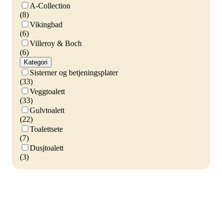
A-Collection
(8)
Vikingbad
(6)
Villeroy & Boch
(6)
Kategori
Sisterner og betjeningsplater
(33)
Veggtoalett
(33)
Gulvtoalett
(22)
Toalettsete
(7)
Dusjtoalett
(3)