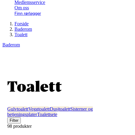
Medlemsservice
Om oss
Finn rørlegger
Forside
Baderom
Toalett
Baderom
Toalett
Gulvtoalett
Veggtoalett
Dusjtoalett
Sisterner og
betjeningsplater
Toalettsete
Filter
98 produkter